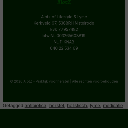
Alotz of Lifestyle & Lyme
Kerkveld 67, 5388RH Nistelrode
kvk 77957482
btw NL 003265608B19
NL 11 KNAB
040 22 534 69
© 2026 AlotZ – Praktijk voor herstel | Alle rechten voorbehouden
Getagged
antibiotica
,
herstel
,
holistisch
,
lyme
,
medicatie