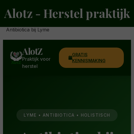
Ga
Alotz - Herstel praktijk
naar
de
inhoud
Antibiotica bij Lyme
AlotZ
GRATIS
Praktijk voor
KENNISMAKING
herstel
LYME • ANTIBIOTICA • HOLISTISCH