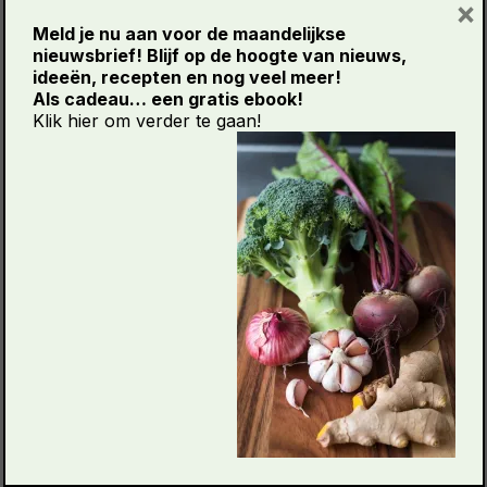
×
De kleurstoffen in groente en fruit zijn krachtige
Meld je nu aan voor de maandelijkse
plantenstoffen en antioxidanten. Hoe meer
nieuwsbrief!
Blijf op de hoogte van
nieuw
s,
ideeën, recepten en nog veel meer!
kleuren je eet, hoe breder je bescherming. Denk
Als c
adeau… een gratis ebook!
aan rode tomaten (lycopeen), oranje wortelen
Klik hier om verder te gaan!
(bèta-caroteen), groene bladgroenten (luteïne)
en blauwe bessen (anthocyanen).
Antioxidanten zijn vaak weefselspecifiek.
Luteïne ondersteunt huid en ogen,
Pycnogenol (pijnboomhars) helpt hart en
bloedvaten, en selenium is belangrijk
voor schildklier en immuunsysteem.