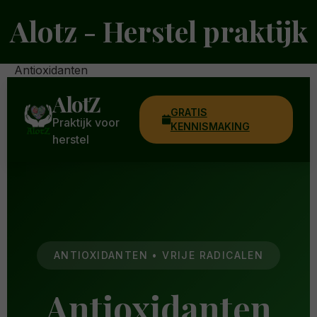
Ga
Alotz - Herstel praktijk
naar
de
inhoud
Antioxidanten
AlotZ
GRATIS
Praktijk voor
KENNISMAKING
herstel
ANTIOXIDANTEN • VRIJE RADICALEN
Antioxidanten