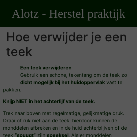
Ga
Alotz - Herstel praktijk
naar
de
inhoud
Hoe verwijder je een
teek
Een teek verwijderen
Gebruik een schone, tekentang om de teek zo
dicht mogelijk bij het huidoppervlak
vast te
pakken.
Knijp NIET in het achterlijf van de teek.
Trek naar boven met regelmatige, gelijkmatige druk.
Draai of ruk niet aan de teek; hierdoor kunnen de
monddelen afbreken en in de huid achterblijven of de
teek
“spuugt”
zijn
speeksel
. Als er monddelen