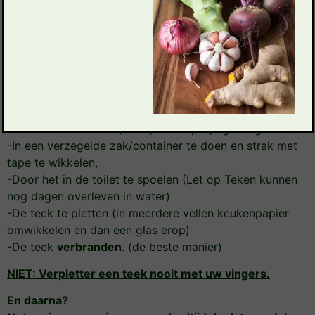
gebeten zijn, door een besmette teek, een
rode kring krijgt. Dus 40% krijg GEEN rode
kring! En kan toch de ziekte van Lyme
hebben.
En wat doen we dan met de teek?
WEL:
-In alcohol te zetten
(als hij in een potje gevangen zit!)
-In een verzegelde zak/container te doen en strak met
tape te wikkelen,
-Door het in de toilet te spoelen (Let op Teken kunnen
nog dagen overleven in water)
-De teek te pletten (in meerdere vellen keukenpapier
omwikkelen en dan een glas erop)
-De teek
verbranden
. (de beste manier)
NIET: Verpletter een teek nooit met uw vingers.
En daarna?