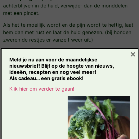
achterblijven in de huid, verwijder dan de monddelen
met een pincet.
Als het te moeilijk wordt en de pijn wordt te heftig, laat
hem dan met rust en laat de huid genezen. (bij honden
zweren de restjes er vanzelf weer uit.)
×
Maak na het verwijderen van de teek de
“beet” plek
en
uw handen grondig schoon met alcohol, desinfectie of
Meld je nu aan voor de maandelijkse
nieuwsbrief!
Blijf op de hoogte van
nieuw
s,
water en zeep.
ideeën, recepten en nog veel meer!
Als c
adeau… een gratis ebook!
Wist je dat? Een rode kring op een andere
plek op het lichaam kan komen, als waar de
Klik hier om verder te gaan!
Teek gebeten heeft…
Hieronder verschillende hulpmiddelen om teken te
verwijderen.
Wist je dat? 60% van de mensen die