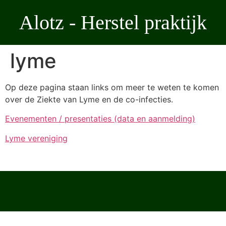
Ga
Alotz - Herstel praktijk
naar
de
inhoud
lyme
Op deze pagina staan links om meer te weten te komen
over de Ziekte van Lyme en de co-infecties.
Evenementen / presentaties (data en aanmelding)
Lyme vereniging