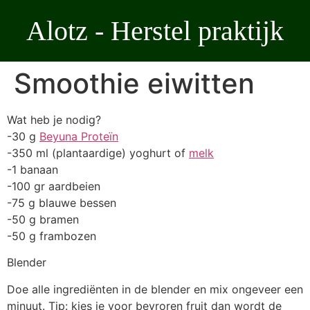
Ga
Alotz - Herstel praktijk
naar
de
inhoud
Smoothie eiwitten
Wat heb je nodig?
-30 g
Beyuna Proteïn
-350 ml (plantaardige) yoghurt of
melk
-1 banaan
-100 gr aardbeien
-75 g blauwe bessen
-50 g bramen
-50 g frambozen
Blender
Doe alle ingrediënten in de blender en mix ongeveer een
minuut. Tip: kies je voor bevroren fruit dan wordt de