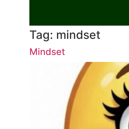
Ga
naar
de
inhoud
Tag:
mindset
Mindset