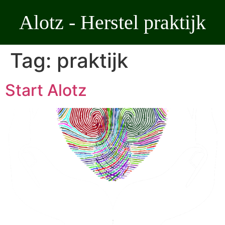
Ga
Alotz - Herstel praktijk
naar
de
inhoud
Tag:
praktijk
Start Alotz