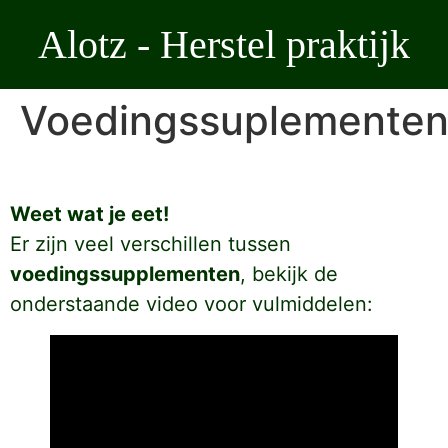
Ga
Alotz - Herstel praktijk
naar
de
inhoud
Voedingssuplemente
Weet wat je eet!
Er zijn veel verschillen tussen
voedingssupplementen
, bekijk de
onderstaande video voor vulmiddelen: