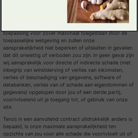
deze site beschikbaar zal zijn op een
ononderbroken, tijdige, veilige of foutloze basis.
De volgende bepalingen van dit artikel zijn van
toepassing voor zover maximaal toegestaan door de
toepasselijke wetgeving en zullen onze
aansprakelijkheid niet beperken of uitsluiten in gevallen
dat dit onwettig of verboden zou zijn. In geen geval zijn
wij aansprakelijk voor directe of indirecte schade (met
inbegrip van winstderving of verlies van inkomsten,
verlies of beschadiging van gegevens, software of
databanken, verlies van of schade aan eigendommen of
gegevens) opgelopen door jou of een derde partij,
voortvloeiend uit je toegang tot, of gebruik van onze
site.
Tenzij in een aanvullend contract uitdrukkelijk anders is
bepaald, is onze maximale aansprakelijkheid ten
opzichte van jou voor alle schade die voortvloeit uit of