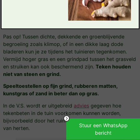
mogelijk mee kunnen nemen.
Op het terras of regelmatig gemaaid gazon voelt een
teek zich niet thuis.
Pas op! Tussen dichte, dekkende en groenblijvende
begroeiing zoals klimop, of in een dikke laag dode
bladeren kun je ze tijdens het tuinieren tegenkomen.
Vermijd hoger gras en een grindpad tussen het grasveld
en struiken kan ook beschermend zijn.
Teken houden
niet van steen en grind.
Speeltoestellen op fijn grind, rubberen matten,
kunstgras of zand in beter dan op gras.
In de V.S. wordt er uitgebreid
advies
gegeven hoe
tekenbeten in de tuin voorkomen kunnen worden,
bijvoorbeeld door het ruimen van bladeren en het weren
Stuur een WhatsApp
van herten.
bericht