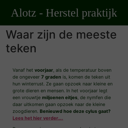
Ga
Alotz - Herstel praktijk
naar
de
inhoud
Waar zijn de meeste
teken
Vanaf het
voorjaar
, als de temperatuur boven
de ongeveer
7 graden
is, komen de teken uit
hun winterrust. Ze gaan opzoek naar kleine en
grote dieren en mensen. In het voorjaar legt
een vrouwtje
miljoenen eitjes
, de nymfen die
daar uitkomen gaan opzoek naar de kleine
zoogdieren.
Benieuwd hoe deze cylus gaat?
Lees het hier verder….