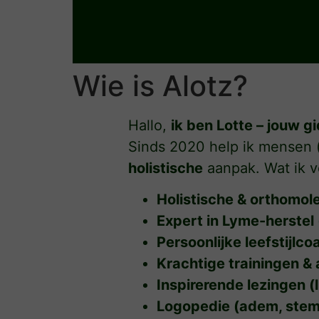
Ga
naar
de
inhoud
Wie is Alotz?
Hallo,
ik ben Lotte – jouw gi
Sinds 2020 help ik mensen (n
holistische
aanpak. Wat ik v
Holistische & orthomole
Expert in Lyme-herstel (
Persoonlijke leefstijlco
Krachtige trainingen & 
Inspirerende lezingen (l
Logopedie (adem, stem,