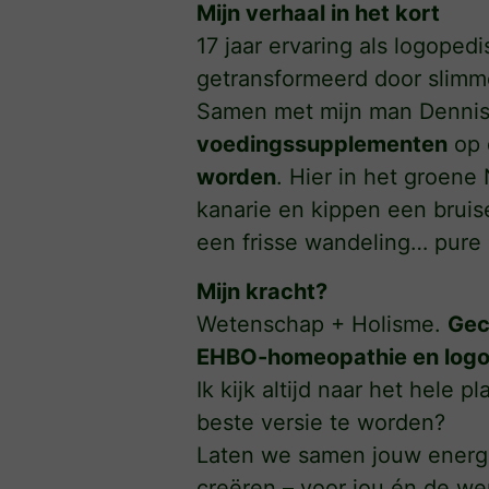
Mijn verhaal in het kort
17 jaar ervaring als logopedi
getransformeerd door slim
Samen met mijn man Denni
voedingssupplementen
op 
worden
. Hier in het groene
kanarie en kippen een brui
een frisse wandeling… pure 
Mijn kracht?
Wetenschap + Holisme.
Gec
EHBO-homeopathie en logo
Ik kijk altijd naar het hele pl
beste versie te worden?
Laten we samen jouw energi
creëren – voor jou én de wer