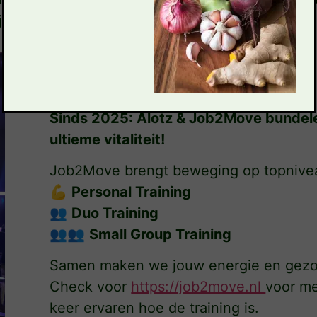
ijn
Lyme-pagina
voor meer info!
Sinds 2025: Alotz & Job2Move bundel
ultieme vitaliteit!
Job2Move brengt beweging op topnive
💪
Personal Training
👥
Duo Training
👥👥
Small Group Training
Samen maken we jouw energie en gezo
Check voor
https://job2move.nl
voor me
keer ervaren hoe de training is.