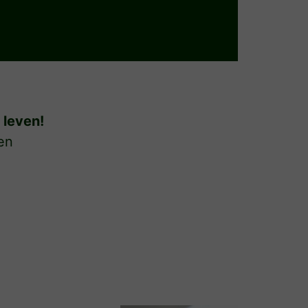
 leven!
en