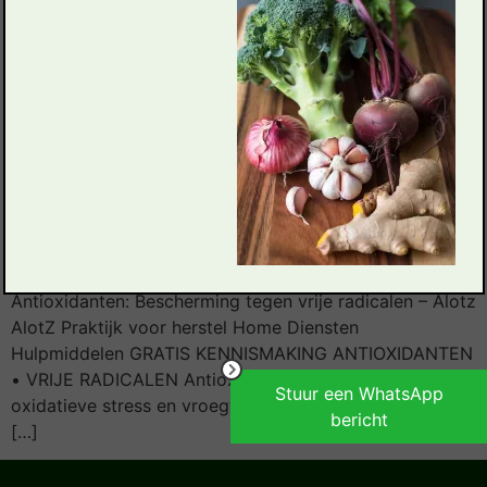
Antioxidanten: Bescherming tegen vrije radicalen – Alotz
AlotZ Praktijk voor herstel Home Diensten
Hulpmiddelen GRATIS KENNISMAKING ANTIOXIDANTEN
• VRIJE RADICALEN Antioxidanten Bescherming tegen
Stuur een WhatsApp
oxidatieve stress en vroegtijdige veroudering ← Terug
bericht
[…]