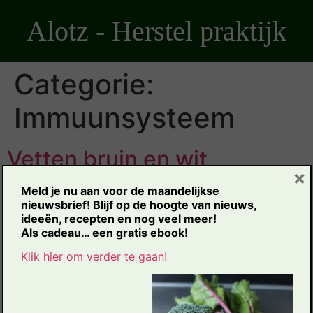
Ga
Alotz - Herstel praktijk
naar
de
inhoud
Categorie:
Immuunsysteem
Vetten bruin en wit
×
Meld je nu aan voor de maandelijkse
Bruin Vet vs Wit Vet: Het gezonde lichaamsvet dat je
nieuwsbrief!
Blijf op de hoogte van
nieuw
s,
gezondheid boost – Alotz AlotZ Praktijk voor herstel
ideeën, recepten en nog veel meer!
Home Diensten Hulpmiddelen GRATIS KENNISMAKING
Als c
adeau… een gratis ebook!
BRUIN VET • LICHAAMS VET • ENERGIE […]
Klik hier om verder te gaan!
Antioxidanten