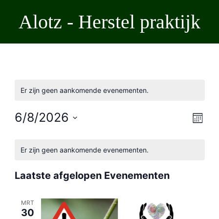
Ga
Alotz - Herstel praktijk
naar
de
inhoud
Er zijn geen aankomende evenementen.
Wee
Ev
6/8/2026
Maand
Selecteer
we
nav
een
Kalender
datum.
nav
Er zijn geen aankomende evenementen.
van
Laatste afgelopen Evenementen
Evenementen
MRT
30